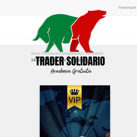
Freemium
Inicio
/ Productos etiquetados “Referidos”
Mostrando el único resultado