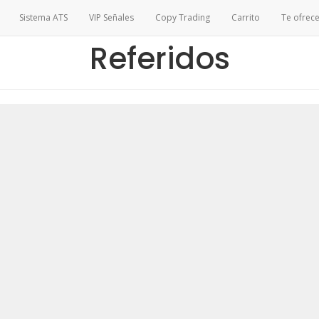
Sistema ATS
VIP Señales
Copy Trading
Carrito
Te ofre
Referidos