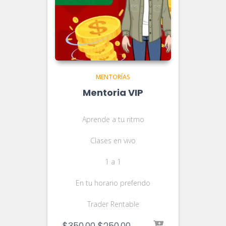
MENTORÍAS
Mentoria VIP
Aprende a tu ritmo
Clases en vivo
1 a 1
En tu horario preferido
Trader Rentable
El
El
$
350.00
$
250.00