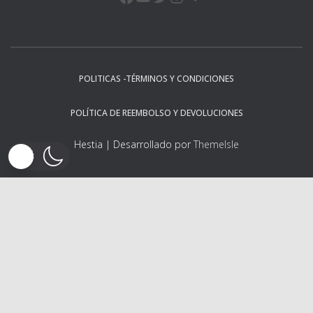
POLITICAS -TÉRMINOS Y CONDICIONES
POLÍTICA DE REEMBOLSO Y DEVOLUCIONES
Hestia | Desarrollado por
ThemeIsle
Descargo de responsabilidad:
Deriv ofrece derivados complejos, como opciones y contratos por
diferencias (""CFD""). Estos productos pueden no ser adecuados
para todos los clientes, y su negociación supone un riesgo para
usted. Por favor asegúrese que comprende los siguientes riesgos
antes de operar con productos Deriv: a) puede perder parte o la
totalidad del dinero que invierta en la operación, b) si su operación