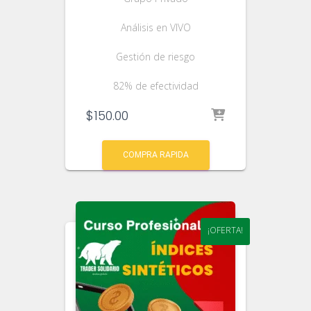
Análisis en VIVO
Gestión de riesgo
82% de efectividad
$
150.00
COMPRA RAPIDA
¡OFERTA!