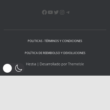
FACEBOOK
YOUTUBE
TWITTER
INSTAGRAM
TELEGRAM
POLITICAS -TÉRMINOS Y CONDICIONES
POLÍTICA DE REEMBOLSO Y DEVOLUCIONES
Hestia | Desarrollado por
ThemeIsle
Descargo de responsabilidad:
Deriv ofrece derivados complejos, como opciones y contratos por
diferencias (""CFD""). Estos productos pueden no ser adecuados
para todos los clientes, y su negociación supone un riesgo para
usted. Por favor asegúrese que comprende los siguientes riesgos