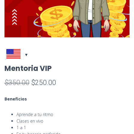
Mentoria VIP
El
El
$
350.00
$
250.00
precio
precio
Beneficios
original
actual
Aprende a tu ritmo
era:
es:
Clases en vivo
$350.00.
$250.00.
1 a 1